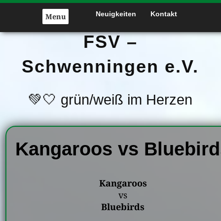
Skip
Neuigkeiten
Kontakt
to
Menu
content
FSV –
Schwenningen e.V.
💚🤍 grün/weiß im Herzen
Kangaroos vs Bluebird
Kangaroos
vs
Bluebirds