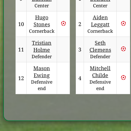
Center
Center
Hugo
Aiden
10
2
Stones
Leggatt
Cornerback
Cornerback
Tristian
Seth
11
3
Holme
Clemens
Defender
Defender
Mason
Mitchell
Ewing
Childe
12
4
Defensive
Defensive
end
end