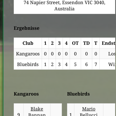
74 Napier Street, Essendon VIC 3040,
Australia
Ergebnisse
Club
1
2
3
4
OT
TD
T
Endst
Kangaroos
0
0
0
0
0
0
0
Los
Bluebirds
1
2
3
4
5
6
7
Wi
Kangaroos
Bluebirds
Blake
Mario
9
1
Bannan
Bellucci