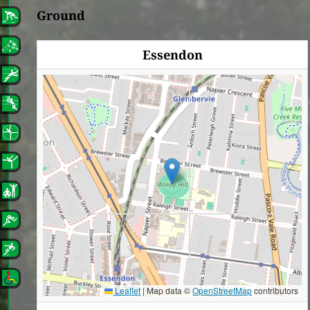
Ground
Essendon
Leaflet
|
Map data ©
OpenStreetMap
contributors