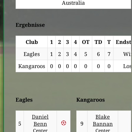
Australia
Ergebnisse
Club
1
2
3
4
OT
TD
T
Endst
Eagles
1
2
3
4
5
6
7
Wi
Kangaroos
0
0
0
0
0
0
0
Los
Eagles
Kangaroos
Daniel
Blake
5
9
Benn
Bannan
Center
Center