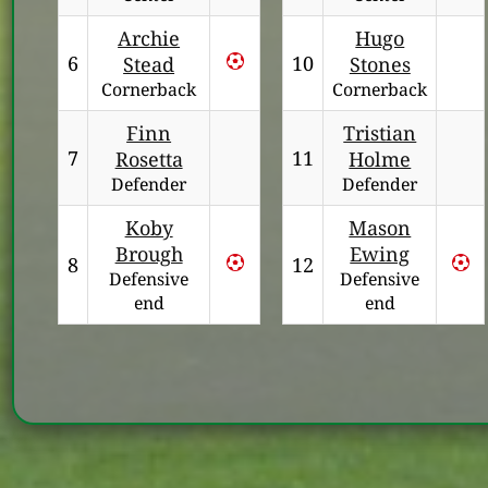
Archie
Hugo
6
10
Stead
Stones
Cornerback
Cornerback
Finn
Tristian
7
11
Rosetta
Holme
Defender
Defender
Koby
Mason
Brough
Ewing
8
12
Defensive
Defensive
end
end